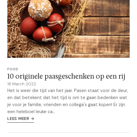
FOOD
10 originele paasgeschenken op een rij
18 March 2022
Het is weer die tijd van het jaar. Pasen staat voor de deur,
en dat betekent dat het tijd is om te gaan bedenken wat
je voor je familie, vrienden en collega's gaat kopen! Er zijn
een heleboel leuke ca...
LEES MEER →