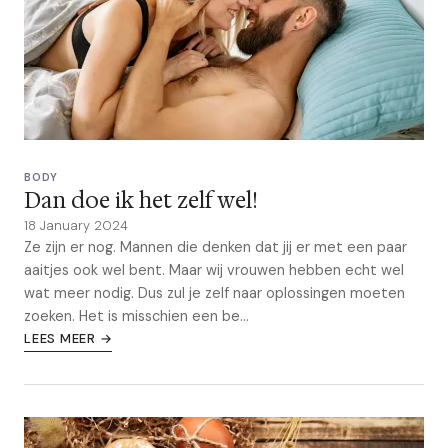
BODY
Dan doe ik het zelf wel!
18 January 2024
Ze zijn er nog. Mannen die denken dat jij er met een paar
aaitjes ook wel bent. Maar wij vrouwen hebben echt wel
wat meer nodig. Dus zul je zelf naar oplossingen moeten
zoeken. Het is misschien een be...
LEES MEER →