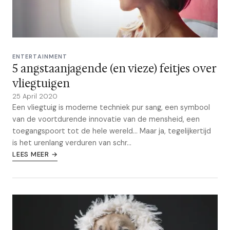
ENTERTAINMENT
5 angstaanjagende (en vieze) feitjes over
vliegtuigen
25 April 2020
Een vliegtuig is moderne techniek pur sang, een symbool
van de voortdurende innovatie van de mensheid, een
toegangspoort tot de hele wereld... Maar ja, tegelijkertijd
is het urenlang verduren van schr...
LEES MEER →