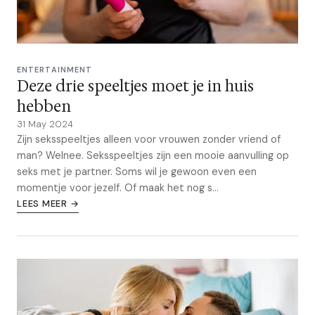
ENTERTAINMENT
Deze drie speeltjes moet je in huis
hebben
31 May 2024
Zijn seksspeeltjes alleen voor vrouwen zonder vriend of
man? Welnee. Seksspeeltjes zijn een mooie aanvulling op
seks met je partner. Soms wil je gewoon even een
momentje voor jezelf. Of maak het nog s...
LEES MEER →