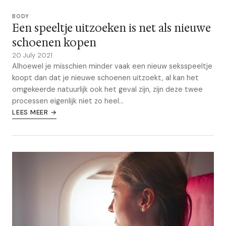
BODY
Een speeltje uitzoeken is net als nieuwe
schoenen kopen
20 July 2021
Alhoewel je misschien minder vaak een nieuw seksspeeltje
koopt dan dat je nieuwe schoenen uitzoekt, al kan het
omgekeerde natuurlijk ook het geval zijn, zijn deze twee
processen eigenlijk niet zo heel...
LEES MEER →