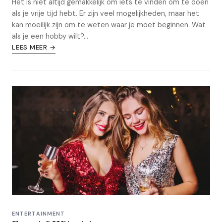
Het is niet altijd gemakkelijk om iets te vinden om te doen
als je vrije tijd hebt. Er zijn veel mogelijkheden, maar het
kan moeilijk zijn om te weten waar je moet beginnen. Wat
als je een hobby wilt?...
LEES MEER →
ENTERTAINMENT