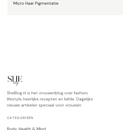
Micro Haar Pigmentatie
SheBlog.nl is het vrouwenblog over fashion,
lifestyle, heerlijke recepten en liefde. Dagelijks
nieuwe artikelen speciaal voor vrouwen.
CATEGORIEËN
Body, Health & Mind