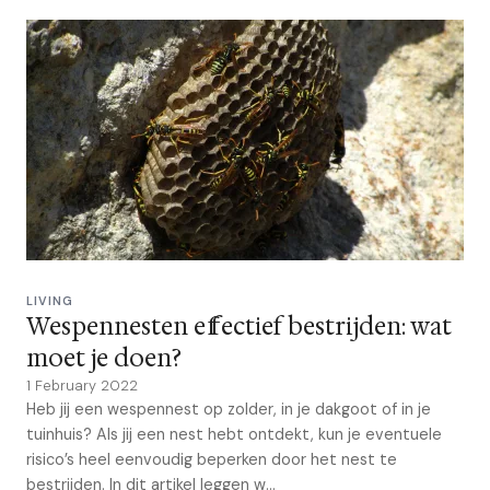
LIVING
Wespennesten effectief bestrijden: wat
moet je doen?
1 February 2022
Heb jij een wespennest op zolder, in je dakgoot of in je
tuinhuis? Als jij een nest hebt ontdekt, kun je eventuele
risico’s heel eenvoudig beperken door het nest te
bestrijden. In dit artikel leggen w...