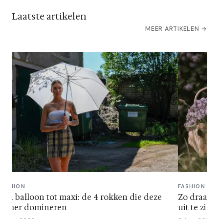
Laatste artikelen
MEER ARTIKELEN →
FASHION
FASHION
Van balloon tot maxi: de 4 rokken die deze
Zo draag j
zomer domineren
uit te zien