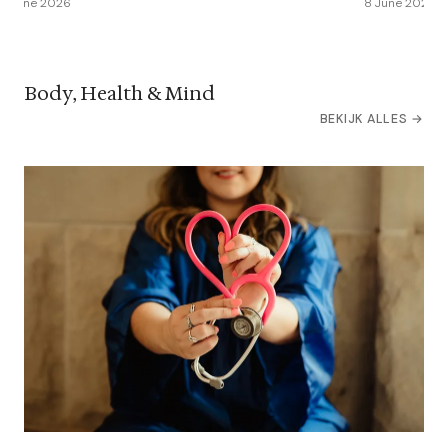
12 June 2026
8 June 2026
Body, Health & Mind
BEKIJK ALLES →