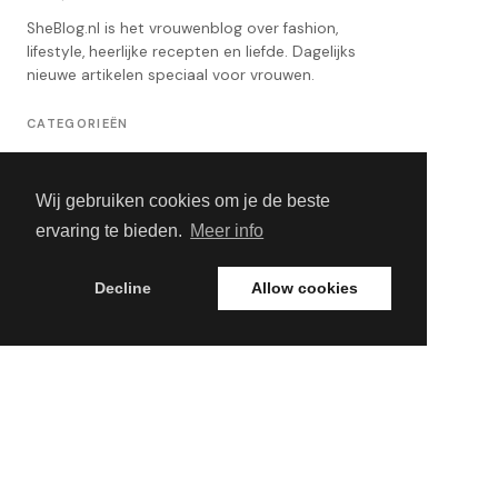
SheBlog.nl is het vrouwenblog over fashion,
lifestyle, heerlijke recepten en liefde. Dagelijks
nieuwe artikelen speciaal voor vrouwen.
CATEGORIEËN
Body, Health & Mind
Wij gebruiken cookies om je de beste
Entertainment
ervaring te bieden.
Meer info
Fashion
Living
Decline
Allow cookies
Beauty
PAGINA'S
Contact
Privacybeleid