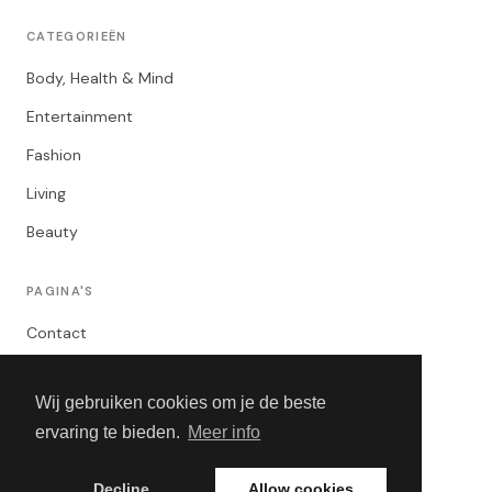
CATEGORIEËN
Body, Health & Mind
Entertainment
Fashion
Living
Beauty
PAGINA'S
Contact
Privacybeleid
Wij gebruiken cookies om je de beste
Algemene Voorwaarden
ervaring te bieden.
Meer info
Adverteren
Decline
Allow cookies