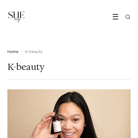
☰
Home
›
K-beauty
K-beauty