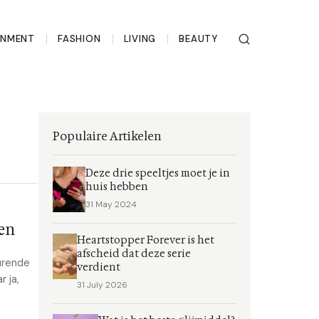
INMENT
FASHION
LIVING
BEAUTY
Populaire Artikelen
Deze drie speeltjes moet je in
huis hebben
31 May 2024
gen
Heartstopper Forever is het
afscheid dat deze serie
urende
verdient
 ja,
31 July 2026