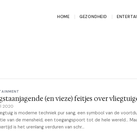
HOME
GEZONDHEID
ENTERTA
TAINMENT
gstaanjagende (en vieze) feitjes over vliegtui
il 2020
iegtuig is moderne techniek pur sang, een symbool van de voortd
tie van de mensheid, een toegangspoort tot de hele wereld... Maar
kertijd is het urenlang verduren van schr...