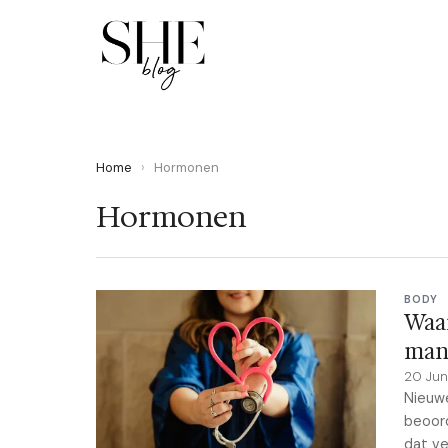
Home
›
Hormonen
Hormonen
BODY
Waa
man
20 Ju
Nieuwe
beoord
dat ve