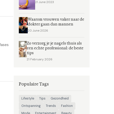
21 June 2023
Waarom vrouwen vaker naar de
dokter gaan dan mannen
20 June 2026
Zo verzorg je je nagels thuis als
fases
een echte professional: de beste
tips
21 February 2026
Populaire Tags
Lifestyle
Tips
Gezondheid
Ontspanning
Trends
Fashion
Mode
Entertainment
Beauty