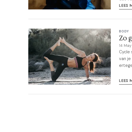
LEES 
BODY
Zo g
14 Ma
Cycle 
van je
ertege
LEES 