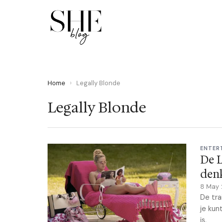
Home
›
Legally Blonde
Legally Blonde
ENTER
De L
den
8 May
De tra
je kun
is.