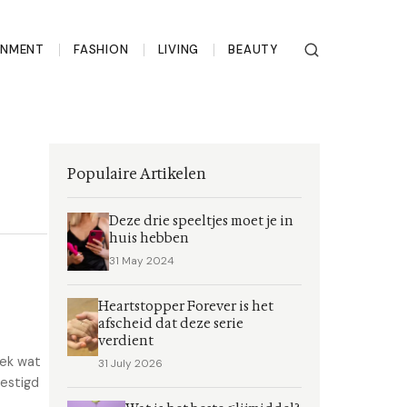
INMENT
FASHION
LIVING
BEAUTY
Populaire Artikelen
Deze drie speeltjes moet je in
huis hebben
31 May 2024
Heartstopper Forever is het
afscheid dat deze serie
verdient
dek wat
31 July 2026
vestigd