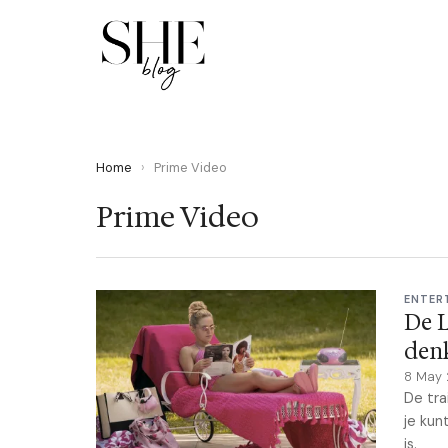
Home
›
Prime Video
Prime Video
ENTER
De L
den
8 May
De tra
je kun
is.