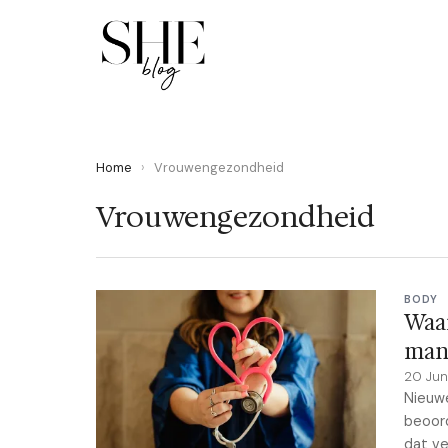
Home
›
Vrouwengezondheid
Vrouwengezondheid
BODY
Waa
man
20 Ju
Nieuwe
beoord
dat ve