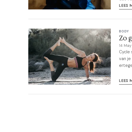
LEES 
BODY
Zo g
14 Ma
Cycle 
van je
ertege
LEES 